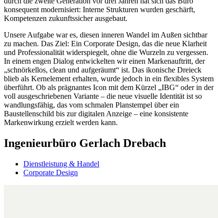
durch die zweite Generation vor drei Jahren hat sich das Büro
konsequent modernisiert: Interne Strukturen wurden geschärft,
Kompetenzen zukunftssicher ausgebaut.
Unsere Aufgabe war es, diesen inneren Wandel im Außen sichtbar
zu machen. Das Ziel: Ein Corporate Design, das die neue Klarheit
und Professionalität widerspiegelt, ohne die Wurzeln zu vergessen.
In einem engen Dialog entwickelten wir einen Markenauftritt, der
„schnörkellos, clean und aufgeräumt“ ist. Das ikonische Dreieck
blieb als Kernelement erhalten, wurde jedoch in ein flexibles System
überführt. Ob als prägnantes Icon mit dem Kürzel „IBG“ oder in der
voll ausgeschriebenen Variante – die neue visuelle Identität ist so
wandlungsfähig, das vom schmalen Planstempel über ein
Baustellenschild bis zur digitalen Anzeige – eine konsistente
Markenwirkung erzielt werden kann.
Ingenieurbüro Gerlach Drebach
Dienstleistung & Handel
Corporate Design