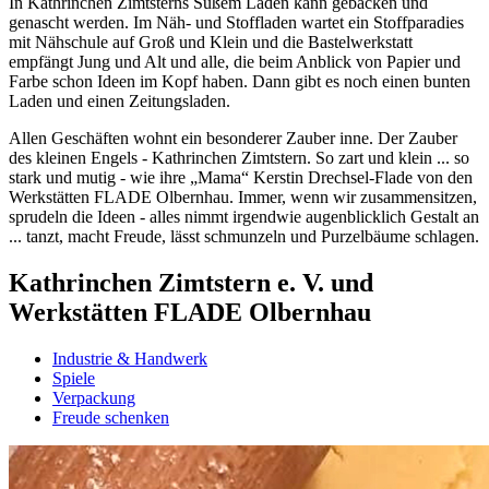
In Kathrinchen Zimtsterns Süßem Laden kann gebacken und
genascht werden. Im Näh- und Stoffladen wartet ein Stoffparadies
mit Nähschule auf Groß und Klein und die Bastelwerkstatt
empfängt Jung und Alt und alle, die beim Anblick von Papier und
Farbe schon Ideen im Kopf haben. Dann gibt es noch einen bunten
Laden und einen Zeitungsladen.
Allen Geschäften wohnt ein besonderer Zauber inne. Der Zauber
des kleinen Engels - Kathrinchen Zimtstern. So zart und klein ... so
stark und mutig - wie ihre „Mama“ Kerstin Drechsel-Flade von den
Werkstätten FLADE Olbernhau. Immer, wenn wir zusammensitzen,
sprudeln die Ideen - alles nimmt irgendwie augenblicklich Gestalt an
... tanzt, macht Freude, lässt schmunzeln und Purzelbäume schlagen.
Kathrinchen Zimtstern e. V. und
Werkstätten FLADE Olbernhau
Industrie & Handwerk
Spiele
Verpackung
Freude schenken