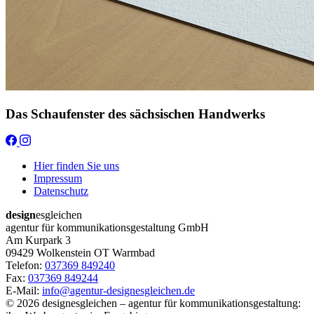
Das Schaufenster des sächsischen Handwerks
Hier finden Sie uns
Impressum
Datenschutz
design
esgleichen
agentur für kommunikationsgestaltung GmbH
Am Kurpark 3
09429
Wolkenstein OT Warmbad
Telefon:
037369 849240
Fax:
037369 849244
E-Mail:
info@agentur-designesgleichen.de
© 2026 designesgleichen – agentur für kommunikationsgestaltung: